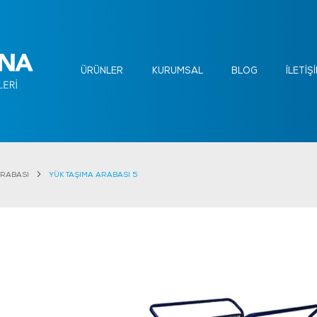
ÜRÜNLER
KURUMSAL
BLOG
İLETİŞ
ARABASI
YÜK TAŞIMA ARABASI 5