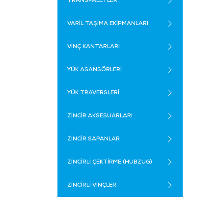
TRANSPALETLER
VARİL TAŞIMA EKİPMANLARI
VİNÇ KANTARLARI
YÜK ASANSÖRLERİ
YÜK TRAVERSLERİ
ZİNCİR AKSESUARLARI
ZİNCİR SAPANLAR
ZİNCİRLİ ÇEKTİRME (HUBZUG)
ZİNCİRLİ VİNÇLER