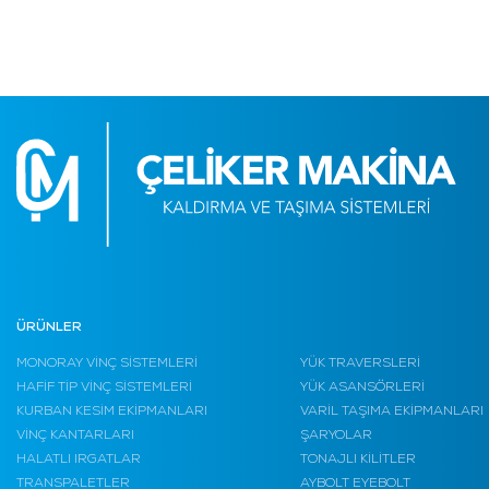
ÜRÜNLER
MONORAY VİNÇ SİSTEMLERİ
YÜK TRAVERSLERİ
HAFİF TİP VİNÇ SİSTEMLERİ
YÜK ASANSÖRLERİ
KURBAN KESİM EKİPMANLARI
VARİL TAŞIMA EKİPMANLARI
VİNÇ KANTARLARI
ŞARYOLAR
HALATLI IRGATLAR
TONAJLI KİLİTLER
TRANSPALETLER
AYBOLT EYEBOLT