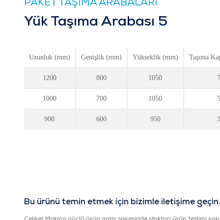
PAKET TAŞIMA ARABALARI
Yük Taşıma Arabası 5
Uzunluk (mm)
Genişlik (mm)
Yükseklik (mm)
Taşıma Kap
1200
800
1050
1000
700
1050
900
600
950
Bu ürünü temin etmek için bizimle iletişime geçin
Çeliker Makina güçlü ürün gamı sayesinde stoktan ürün teslimi yap