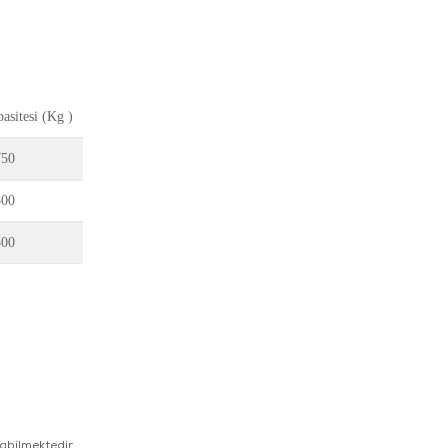
asitesi (Kg )
750
500
300
.
abilmektedir.