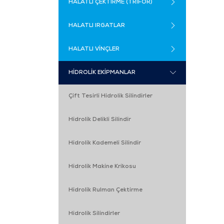
HALATLI ÇEKTİRME (TRİFOR)
HALATLI IRGATLAR
HALATLI VİNÇLER
HİDROLİK EKİPMANLAR
Çift Tesirli Hidrolik Silindirler
Hidrolik Delikli Silindir
Hidrolik Kademeli Silindir
Hidrolik Makine Krikosu
Hidrolik Rulman Çektirme
Hidrolik Silindirler