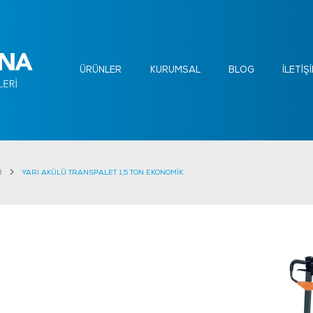
ÜRÜNLER
KURUMSAL
BLOG
İLETİŞ
R
YARI AKÜLÜ TRANSPALET 1,5 TON EKONOMİK