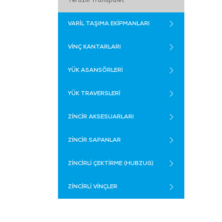
Terazili Transpalet
VARİL TAŞIMA EKİPMANLARI
VİNÇ KANTARLARI
YÜK ASANSÖRLERİ
YÜK TRAVERSLERİ
ZİNCİR AKSESUARLARI
ZİNCİR SAPANLAR
ZİNCİRLİ ÇEKTİRME (HUBZUG)
ZİNCİRLİ VİNÇLER