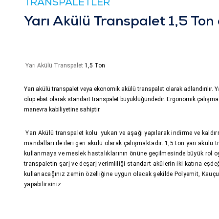
TRANSPALETLER
Yarı Akülü Transpalet 1,5 Ton
Yarı Akülü Transpalet
1,5 Ton
Yarı akülü transpalet veya ekonomik akülü transpalet olarak adlandırılır. 
olup ebat olarak standart transpalet büyüklüğündedir. Ergonomik çalış
manevra kabiliyetine sahiptir.
Yarı Akülü transpalet kolu yukarı ve aşağı yapılarak indirme ve kaldı
mandalları ile ileri geri akülü olarak çalışmaktadır. 1,5 ton yarı akülü
kullanmaya ve meslek hastalıklarının önüne geçilmesinde büyük rol oy
transpaletin şarj ve deşarj verimliliği standart akülerin iki katına eşd
kullanacağınız zemin özelliğine uygun olacak şekilde Polyemit, Kauçu
yapabilirsiniz.