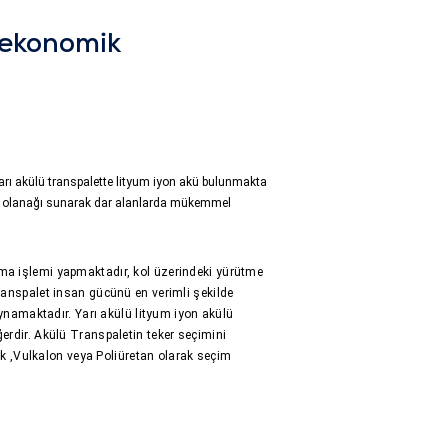
 ekonomik
Yarı akülü transpalette lityum iyon akü bulunmakta
ma olanağı sunarak dar alanlarda mükemmel
rma işlemi yapmaktadır, kol üzerindeki yürütme
 transpalet insan gücünü en verimli şekilde
namaktadır. Yarı akülü lityum iyon akülü
eğerdir. Akülü Transpaletin teker seçimini
k ,Vulkalon veya Poliüretan olarak seçim