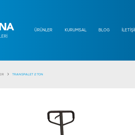
ÜRÜNLER
KURUMSAL
BLOG
İLETİŞ
ER
TRANSPALET 2 TON