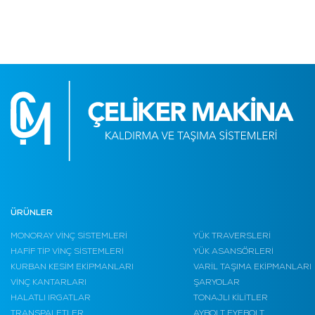
ÜRÜNLER
MONORAY VİNÇ SİSTEMLERİ
YÜK TRAVERSLERİ
HAFİF TİP VİNÇ SİSTEMLERİ
YÜK ASANSÖRLERİ
KURBAN KESİM EKİPMANLARI
VARİL TAŞIMA EKİPMANLARI
VİNÇ KANTARLARI
ŞARYOLAR
HALATLI IRGATLAR
TONAJLI KİLİTLER
TRANSPALETLER
AYBOLT EYEBOLT