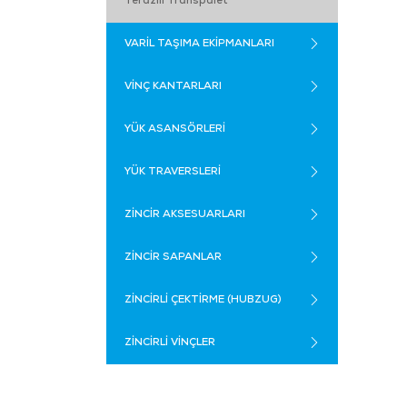
Terazili Transpalet
VARİL TAŞIMA EKİPMANLARI
VİNÇ KANTARLARI
YÜK ASANSÖRLERİ
YÜK TRAVERSLERİ
ZİNCİR AKSESUARLARI
ZİNCİR SAPANLAR
ZİNCİRLİ ÇEKTİRME (HUBZUG)
ZİNCİRLİ VİNÇLER