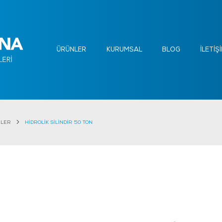
ÜRÜNLER
KURUMSAL
BLOG
İLETİŞ
RLER
HİDROLİK SİLİNDİR 50 TON