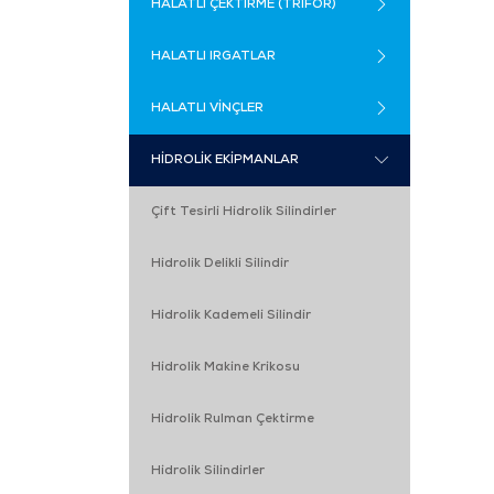
HALATLI ÇEKTİRME (TRİFOR)
HALATLI IRGATLAR
HALATLI VİNÇLER
HİDROLİK EKİPMANLAR
Çift Tesirli Hidrolik Silindirler
Hidrolik Delikli Silindir
Hidrolik Kademeli Silindir
Hidrolik Makine Krikosu
Hidrolik Rulman Çektirme
Hidrolik Silindirler