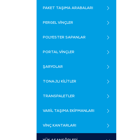
PAKET TAŞIMA ARABALARI
PERGEL VİNÇLER
POLYESTER SAPANLAR
PORTAL VİNÇLER
ŞARYOLAR
TONAJLI KİLİTLER
TRANSPALETLER
VARİL TAŞIMA EKİPMANLARI
VİNÇ KANTARLARI