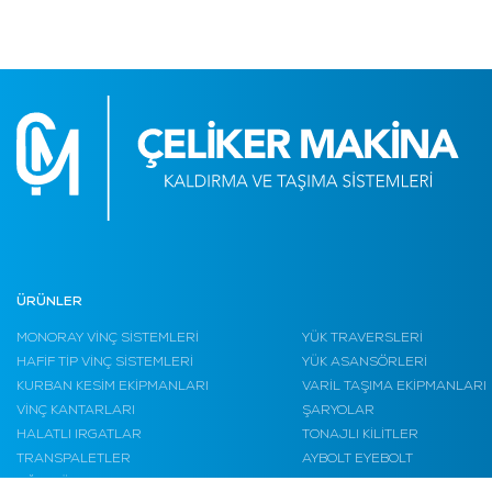
ÜRÜNLER
MONORAY VİNÇ SİSTEMLERİ
YÜK TRAVERSLERİ
HAFİF TİP VİNÇ SİSTEMLERİ
YÜK ASANSÖRLERİ
KURBAN KESİM EKİPMANLARI
VARİL TAŞIMA EKİPMANLARI
VİNÇ KANTARLARI
ŞARYOLAR
HALATLI IRGATLAR
TONAJLI KİLİTLER
TRANSPALETLER
AYBOLT EYEBOLT
AĞIR YÜK KALDIRMA
BAKIM PLATFORMLARI