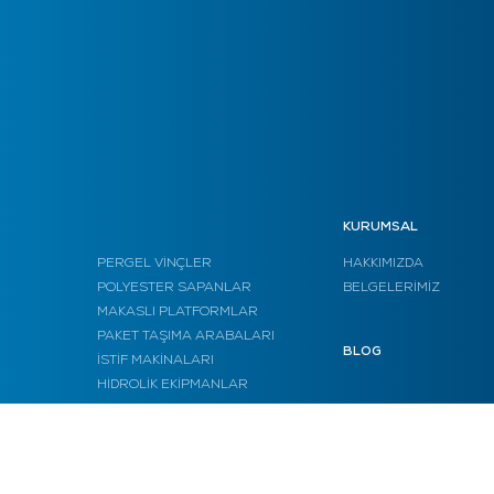
KURUMSAL
PERGEL VİNÇLER
HAKKIMIZDA
POLYESTER SAPANLAR
BELGELERİMİZ
MAKASLI PLATFORMLAR
PAKET TAŞIMA ARABALARI
BLOG
İSTİF MAKİNALARI
HİDROLİK EKİPMANLAR
DOMUZ ARABALARI
SİTE HARİTASI
HALATLI ÇEKTİRME (TRİFOR)
ÇELİK SAPANLAR
İLETİŞİM
ZİNCİRLİ ÇEKTİRME (HUBZUG)