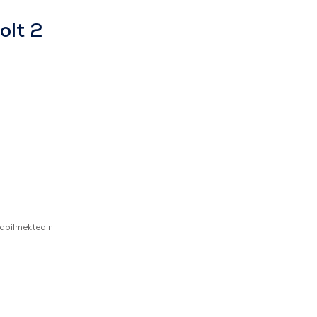
olt 2
.
abilmektedir.