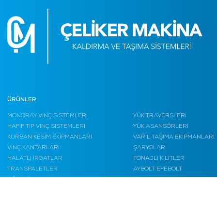
ÜRÜNLER
MONORAY VİNÇ SİSTEMLERİ
YÜK TRAVERSLERİ
HAFİF TİP VİNÇ SİSTEMLERİ
YÜK ASANSÖRLERİ
KURBAN KESİM EKİPMANLARI
VARİL TAŞIMA EKİPMANLARI
VİNÇ KANTARLARI
ŞARYOLAR
HALATLI IRGATLAR
TONAJLI KİLİTLER
TRANSPALETLER
AYBOLT EYEBOLT
AĞIR YÜK KALDIRMA
BAKIM PLATFORMLARI
EKİPMANLARI
ÇALIŞMA PLATFORMLARI
ÇELİK HALAT AKSESUARLARI
ÇELİK HALATLAR
GARAJ EKİPMANLARI
KABLO TAŞIMA SİSTEMLERİ