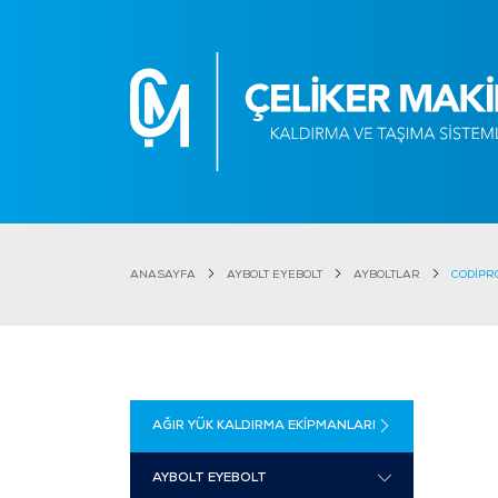
ANASAYFA
AYBOLT EYEBOLT
AYBOLTLAR
CODİPR
AĞIR YÜK KALDIRMA EKİPMANLARI
AYBOLT EYEBOLT