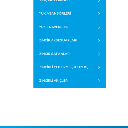
VİNÇ KANTARLARI
YÜK ASANSÖRLERİ
YÜK TRAVERSLERİ
ZİNCİR AKSESUARLARI
ZİNCİR SAPANLAR
ZİNCİRLİ ÇEKTİRME (HUBZUG)
ZİNCİRLİ VİNÇLER