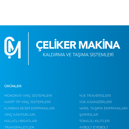
ÜRÜNLER
MONORAY VİNÇ SİSTEMLERİ
YÜK TRAVERSLERİ
HAFİF TİP VİNÇ SİSTEMLERİ
YÜK ASANSÖRLERİ
KURBAN KESİM EKİPMANLARI
VARİL TAŞIMA EKİPMANLARI
VİNÇ KANTARLARI
ŞARYOLAR
HALATLI IRGATLAR
TONAJLI KİLİTLER
TRANSPALETLER
AYBOLT EYEBOLT