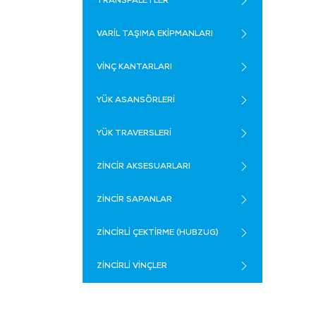
TRANSPALETLER
VARİL TAŞIMA EKİPMANLARI
VİNÇ KANTARLARI
YÜK ASANSÖRLERİ
YÜK TRAVERSLERİ
ZİNCİR AKSESUARLARI
ZİNCİR SAPANLAR
ZİNCİRLİ ÇEKTİRME (HUBZUG)
ZİNCİRLİ VİNÇLER