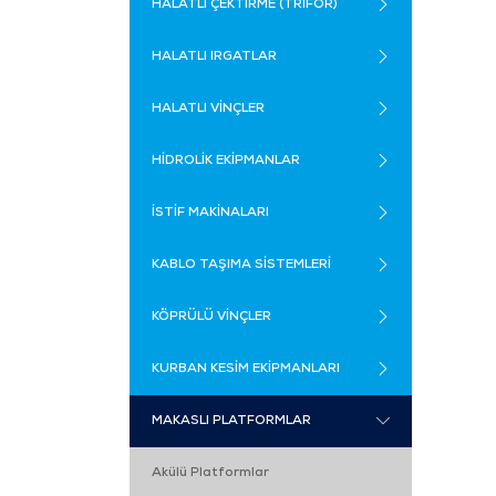
HALATLI ÇEKTİRME (TRİFOR)
HALATLI IRGATLAR
HALATLI VİNÇLER
HİDROLİK EKİPMANLAR
İSTİF MAKİNALARI
KABLO TAŞIMA SİSTEMLERİ
KÖPRÜLÜ VİNÇLER
KURBAN KESİM EKİPMANLARI
MAKASLI PLATFORMLAR
Akülü Platformlar