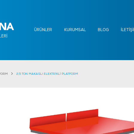
ÜRÜNLER
KURUMSAL
BLOG
İLETİŞ
TFORM
2,5 TON MAKASLI ELEKTRİKLİ PLATFORM