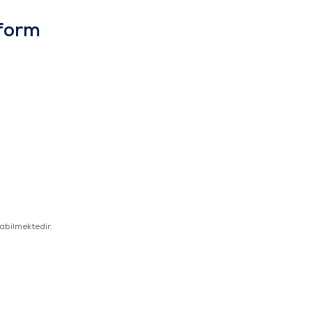
tform
.
abilmektedir.