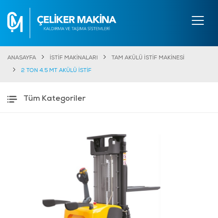
ANASAYFA
İSTİF MAKİNALARI
TAM AKÜLÜ İSTİF MAKİNESİ
2 TON 4.5 MT AKÜLÜ İSTİF
Tüm Kategoriler