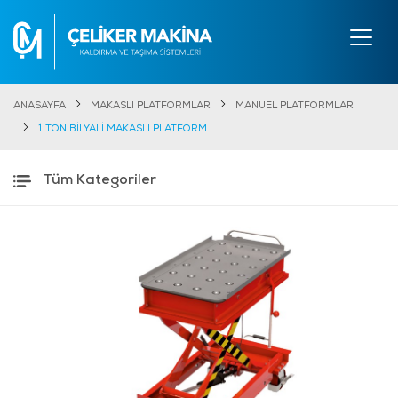
ANASAYFA
MAKASLI PLATFORMLAR
MANUEL PLATFORMLAR
1 TON BİLYALİ MAKASLI PLATFORM
Tüm Kategoriler