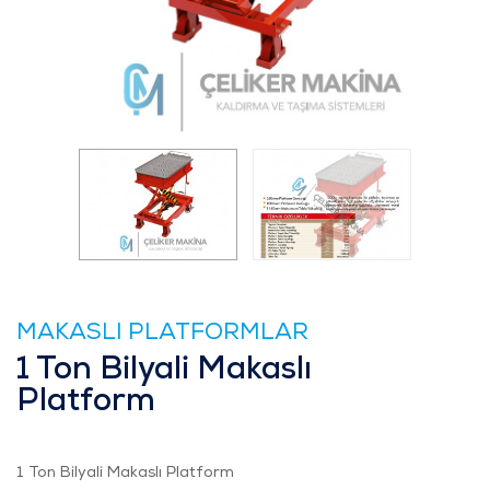
MAKASLI PLATFORMLAR
1 Ton Bilyali Makaslı
Platform
1 Ton Bilyali Makaslı Platform